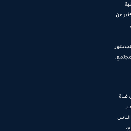
 و الذي يبلغ 300 مليون جنية
كثير من
لجمهور
مجتمع.
 قناة
ير
الناس
ع،