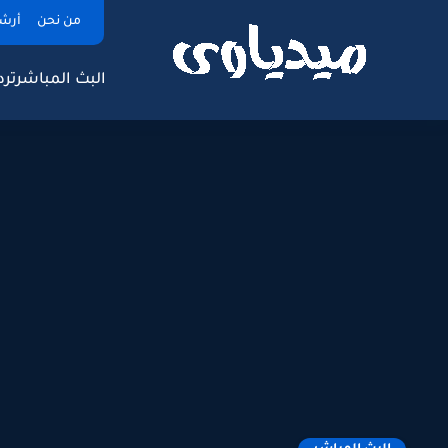
من نحن
أرش
البث المباشر
ترد