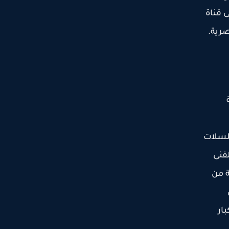
 قناة
صرية.
ة
سلسلات
فنى
ة من
ار