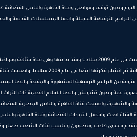
 اليوم وبدون توقف وفواصل وقناة القاهرة والناس الفضائية هى
ن البرامج الترفيهية الجميلة وايضا المسلسلات القديمة والح
قناة القاهرة و الناس قناة عريقة و قديمة حيث انها تأسست في عام 2009 ميلاديا ومنذ بدايتها وهى قناة متألقة ومواكب
للتطور التكنولوجى، وقناة القاهرة والناس المصرية الفضائية تم انشاء فكرتها ايضا فى عام 2009 ميلاديا، واصبحت قناة
ة منوعة من البرامج الترفيهية المشهورة والمفيدة وايضا الم
بصورة نقية وبدون تشويش وايضا الافلام القديمة ذات التراث ال
امة والشهيرة، واصبحت قناة القاهرة والناس المصرية الفضائي
ة القناة احدث وافضل الترددات الفضائية وقناة القاهرة والناس
 وتقدم محتوى هادف ومضمون ويناسب فئات الشعب ضغار وكب