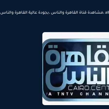
مشاهدة قناة القاهرة و الناس بث مباشر alkahera walnas ،مشاهدة قناة القاهرة والناس ،بجودة عالية القاهرة وا