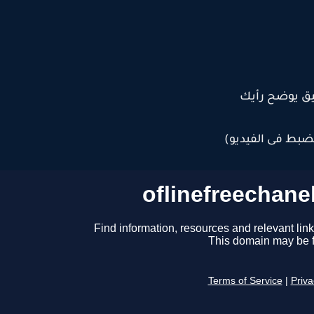
يق يوضح رأيك
لضبط فى الفيديو)