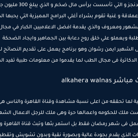
الناس بث مباشر قناة فضائية اطلقتها الكبيرة تي إن هولدنجز و التي تأسست برأس مال ضخم
عملاقة و غنية تقوم بشراء أغلي البرامج المميزية التي يحبها ال
 مشهور ومعروف والذي يقدمة افضل الاعلاميين الكبار في مجال
بة ويعملو علي خلق روح دعابة بين الجماهير وايجاد الضحكة
امى الشهير ايمن رشوان وهو برنامج يعمل على تقديم النصائح ل
دكاترة فى مجال الطب لما يقدموا من معلومات طبية تفيد ال
alkahera w
ية لما تحققه من اعلى نسبة مشاهدة وقناة القاهرة والناس هى
ست ملك للحكومه واعمالها حرة وهى ملك للرجل الاعمال الشه
 تعمل فى شهر رمضان فقط بل استمر بثها وتبث قناة القاهرة و
ات الذى يقدم بجودة عالية وبصورة نقية وبدون تشويش وتقطي