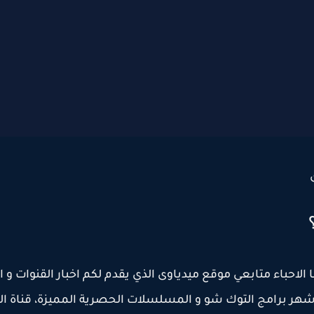
و الناس بث مباشرalkahera walnas متابعينا الاحباء متابعي موقع ميدياوى الذي يقدم لكم اخبار القنوات و
 اشهر برامج التوك شو و المسلسلات الحصرية المميزة، قناة ال