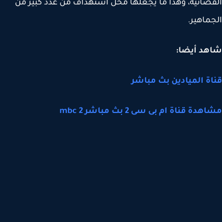
ضائية، وهذا ما يجعلها محل استهداف من عدد كبير من
ماهير.
هد أيضا:
ة الميادين بث مباشر
دة قناة ام بى سى 2 بث مباشر mbc 2