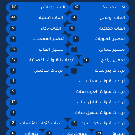
أكلات جديدة
البث المباشر
141
42
العاب اونلاين
العاب تسلية
41
4
العاب جماعية
العاب ذكاء
9
4
تحضير الحلويات
تحضير المعجنات
1
1
تحضير تسالى
تحميل العاب
39
2
تحميل برامج
ترددات القنوات الفضائية
43
12
ترددات بدر سات
ترددات جلاكسى
1
1
ترددات قنوات اسيا سات
1
ترددات قنوات العرب سات
5
ترددات قنوات النايل سات
37
ترددات قنوات سهيل سات
1
ترددات قنوات هوت بيرد
ترددات قنوات يوتلسات
2
2
تسويق
تسويق عقاري
حلويات
6
3
29