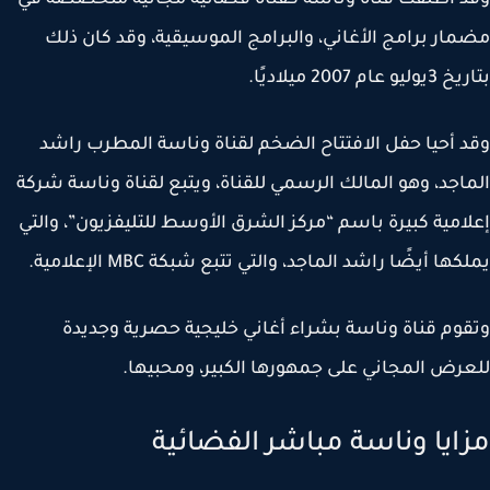
ار برامج الأغاني، والبرامج الموسيقية، وقد كان ذلك
و عام 2007 ميلاديًا.
 أحيا حفل الافتتاح الضخم لقناة وناسة المطرب راشد
اجد، وهو المالك الرسمي للقناة، ويتبع لقناة وناسة شركة
امية كبيرة باسم “مركز الشرق الأوسط للتليفزيون”، والتي
ها أيضًا راشد الماجد، والتي تتبع شبكة MBC الإعلامية.
وم قناة وناسة بشراء أغاني خليجية حصرية وجديدة
رض المجاني على جمهورها الكبير، ومحبيها.
ايا وناسة مباشر الفضائية