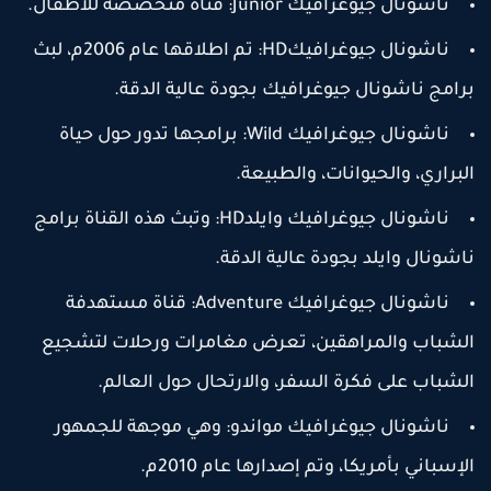
ناشونال جيوغرافيك Junior: قناة متخصصة للأطفال.
ناشونال جيوغرافيكHD: تم اطلاقها عام 2006م، لبث
رامج ناشونال جيوغرافيك بجودة عالية الدقة.
ناشونال جيوغرافيك Wild: برامجها تدور حول حياة
لبراري، والحيوانات، والطبيعة.
ناشونال جيوغرافيك وايلدHD: وتبث هذه القناة برامج
اشونال وايلد بجودة عالية الدقة.
ناشونال جيوغرافيك Adventure: قناة مستهدفة
لشباب والمراهقين، تعرض مغامرات ورحلات لتشجيع
لشباب على فكرة السفر، والارتحال حول العالم.
ناشونال جيوغرافيك مواندو: وهي موجهة للجمهور
لإسباني بأمريكا، وتم إصدارها عام 2010م.