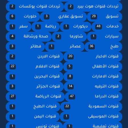
ترددات قنوات هوت بيرد
ترددات قنوات يوتلسات
2
2
تسويق
تسويق عقاري
حلويات
6
3
29
خدمات
ديكورات
رياضة
سفر
1
1
1
48
سيارات
شاورما
صحة ورشاقة
4
2
1
طبخ
عصائر
فطائر
3
1
36
قنوات الاخبار
قنوات الاردن
2
20
قنوات الأطفال
قنوات الافلام
22
5
قنوات الامارات
قنوات البحرين
1
8
قنوات الترفيه
قنوات الجزائر
3
14
قنوات الدراما
قنوات الرياضة
27
47
قنوات السعودية
قنوات الطبخ
1
22
قنوات الموسيقى
قنوات اليمن
1
1
قنوات تعليمية
قنوات تونس
1
1