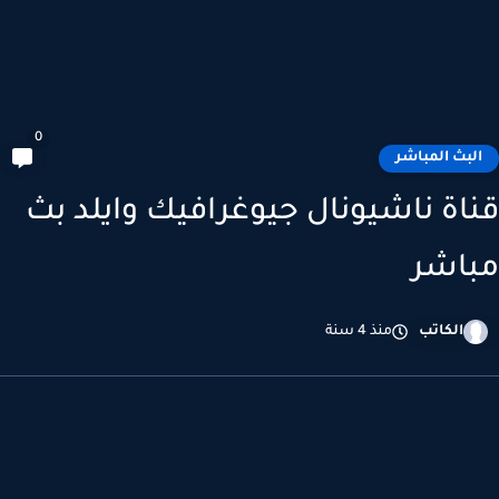
0
لبث المباشر
اة ناشيونال جيوغرافيك وايلد بث
اشر
الكاتب
منذ 4 سنة