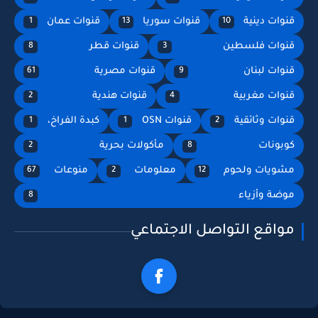
قنوات دينية
قنوات سوريا
قنوات عمان
1
13
10
قنوات فلسطين
قنوات قطر
8
3
قنوات لبنان
قنوات مصرية
61
9
قنوات مغربية
قنوات هندية
2
4
قنوات وثائقية
قنوات OSN
كبدة الفراخ،
1
1
2
كوبونات
مأكولات بحرية
2
8
مشويات ولحوم
معلومات
منوعات
67
2
12
موضة وأزياء
8
مواقع التواصل الاجتماعي