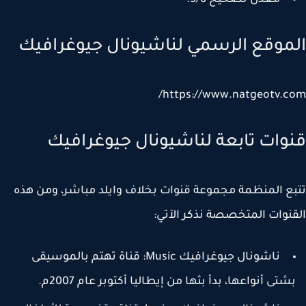
معدل تصحيح 5/6.
موقع الرسمي لناشيونال جيوغرافيك
https://www.natgeotv.c
وات تابعة لناشيونال جيوغرافيك
ع المنظمة مجموعة قنوات بخلاف وايلد مباشر، ومن هذه
نوات المتخصصة نذكر الآتي:
ناشونال جيوغرافيك Music: قناة تهتم بالموسيقى
شتى أنواعها، بدأ بثها من إيطاليا أكتوبر عام 2007م.