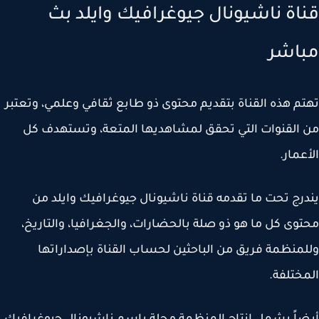
اة ناشيونال جيوغرافيك وايلد بث
اشر
م هذه القناة بتقديم محتوى ذو طابع ثقافي وعلمي، وتعتبر
القنوات التي تحقق لمشاهديها المتعة، وتستهدف كل
عمار.
رج تحت ما تقدمه قناة ناشيونال جيوغرافيك وايلد من
وى كل ما هو ذو صلة بالحضارات، والجغرافيا، والتاريخ،
منظمة فريق من الباحثين لحساب القناة بإصداراتها
ختلفة.