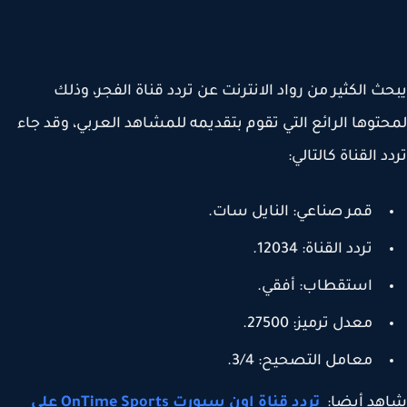
ث الكثير من رواد الانترنت عن تردد قناة الفجر، وذلك
توها الرائع التي تقوم بتقديمه للمشاهد العربي، وقد جاء
د القناة كالتالي:
قمر صناعي: النايل سات.
تردد القناة: 12034.
استقطاب: أفقي.
معدل ترميز: 27500.
معامل التصحيح: 3/4.
هد أيضا:
تردد قناة اون سبورت OnTime Sports على