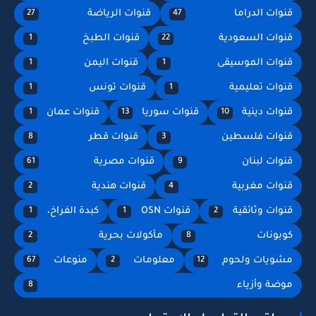
قنوات الدراما
قنوات الرياضة
27
47
قنوات السعودية
قنوات الطبخ
1
22
قنوات الموسيقى
قنوات اليمن
1
1
قنوات تعليمية
قنوات تونس
1
1
قنوات دينية
قنوات سوريا
قنوات عمان
1
13
10
قنوات فلسطين
قنوات قطر
8
3
قنوات لبنان
قنوات مصرية
61
9
قنوات مغربية
قنوات هندية
2
4
قنوات وثائقية
قنوات OSN
كبدة الفراخ،
1
1
2
كوبونات
مأكولات بحرية
2
8
مشويات ولحوم
معلومات
منوعات
67
2
12
موضة وأزياء
8