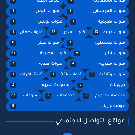
قنوات السعودية
قنوات الطبخ
1
22
قنوات الموسيقى
قنوات اليمن
1
1
قنوات تعليمية
قنوات تونس
1
1
قنوات دينية
قنوات سوريا
قنوات عمان
1
13
10
قنوات فلسطين
قنوات قطر
8
3
قنوات لبنان
قنوات مصرية
61
9
قنوات مغربية
قنوات هندية
2
4
قنوات وثائقية
قنوات OSN
كبدة الفراخ،
1
1
2
كوبونات
مأكولات بحرية
2
8
مشويات ولحوم
معلومات
منوعات
67
2
12
موضة وأزياء
8
مواقع التواصل الاجتماعي