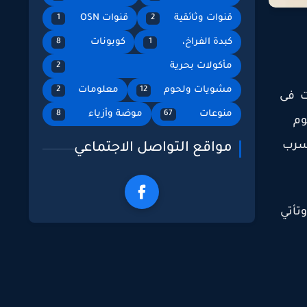
قنوات وثائقية
قنوات OSN
1
2
كبدة الفراخ،
كوبونات
8
1
مأكولات بحرية
2
مشويات ولحوم
معلومات
2
12
ت فى
منوعات
موضة وأزياء
8
67
وم
تسرب
مواقع التواصل الاجتماعي
تأتي