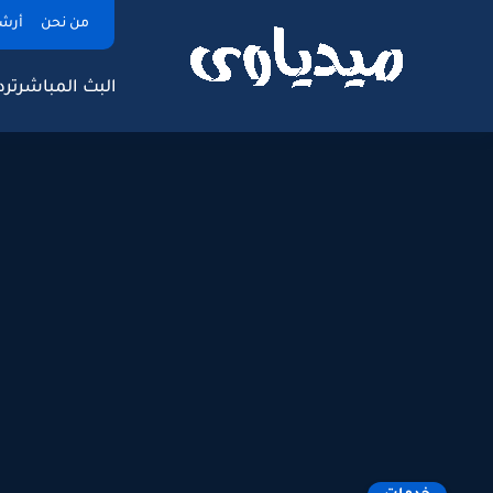
من نحن
أرش
البث المباشر
ترد