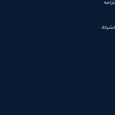
زامه
لشركة
.