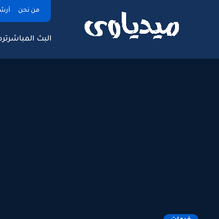
من نحن
أرش
البث المباشر
ترد