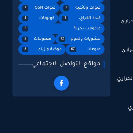
قنوات وثائقية
قنوات OSN
1
2
كبدة الفراخ،
كوبونات
8
1
راري
مأكولات بحرية
2
مشويات ولحوم
معلومات
2
12
منوعات
موضة وأزياء
8
67
راري
مواقع التواصل الاجتماعي
لحراري
ري