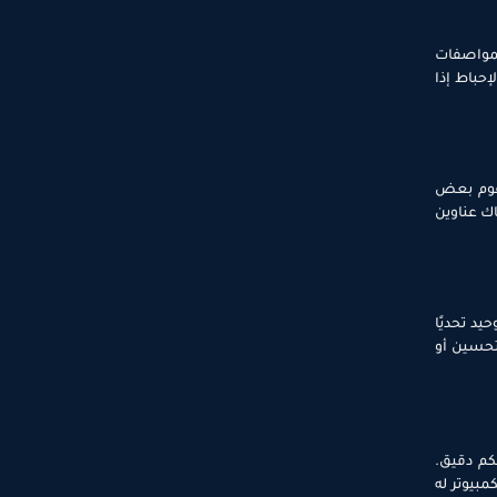
المواصفات
حباط إذا
يقوم بعض
اك عناوين
د تحديًا
تحسين أو
كم دقيق.
بيوتر له