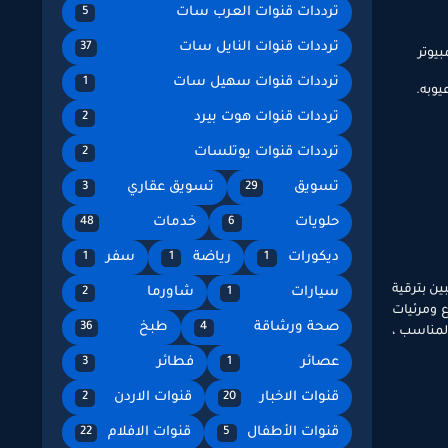
ترددات قنوات العرب سات
5
ترددات قنوات النايل سات
37
ب الكمبيوتر
ترددات قنوات سهيل سات
1
يوبه.
ترددات قنوات هوت بيرد
2
ترددات قنوات يوتلسات
2
تسويق
تسويق عقاري
3
29
حلويات
خدمات
48
6
ديكورات
رياضة
سفر
1
1
1
ين بترقية
سيارات
شاورما
2
1
 ومرئيات
صحة ورشاقة
طبخ
36
4
لمناسب ،
عصائر
فطائر
3
1
قنوات الاخبار
قنوات الاردن
2
20
قنوات الأطفال
قنوات الافلام
22
5