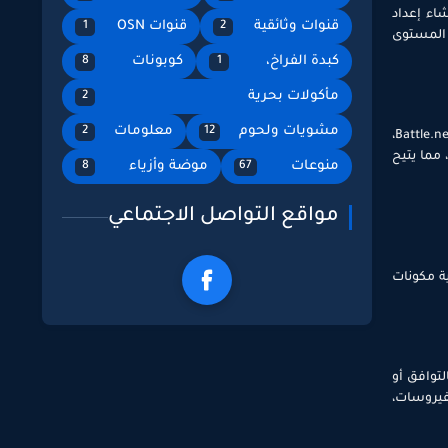
اء إعداد
قنوات وثائقية
قنوات OSN
1
2
ا المستوى
كبدة الفراخ،
كوبونات
8
1
مأكولات بحرية
2
مشويات ولحوم
معلومات
2
12
توفر ألعاب الكمبيوتر مجتمعًا نشطًا للعب الجماعي وعبر الإنترنت. يمكن للاعبين، من خلال منصات عبر الإنترنت قوية مثل ستيم، ومتجر Epic Games، أو Battle.net،
 مما يتيح
منوعات
موضة وأزياء
8
67
مواقع التواصل الاجتماعي
ة مكونات
لتوافق أو
فيروسات،