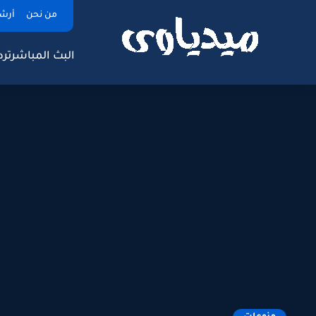
من نحن
أرش
البث المباشر
ترد