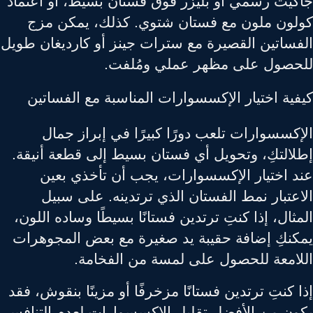
كيت رسمي أو بليزر فوق فستان بسيط، أو اعتماد
لون ملون مع فستان شتوي. كذلك، يمكن مزج
فساتين القصيرة مع سترات جينز أو كارديغان طويل
حصول على مظهر عملي ومُلفت.
فية اختيار الإكسسوارات المناسبة مع الفساتين
إكسسوارات تلعب دورًا كبيرًا في إبراز جمال
لالتكِ، وتحويل أي فستان بسيط إلى قطعة أنيقة.
د اختيار الإكسسوارات، يجب أن تأخذي بعين
اعتبار نمط الفستان الذي ترتدينه. على سبيل
ثال، إذا كنتِ ترتدين فستانًا بسيطًا وساده اللون،
كنكِ إضافة حقيبة يد صغيرة مع بعض المجوهرات
لامعة للحصول على لمسة من الفخامة.
 كنتِ ترتدين فستانًا مزخرفًا أو مزينًا بنقوش، فقد
ون من الأفضل تقليل الإكسسوارات لعدم التنافس