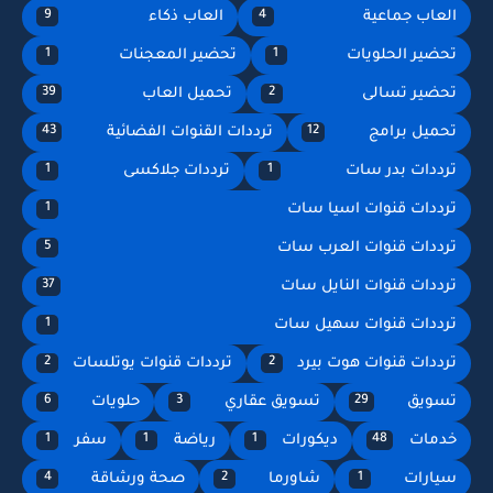
العاب جماعية
العاب ذكاء
9
4
تحضير الحلويات
تحضير المعجنات
1
1
تحضير تسالى
تحميل العاب
39
2
تحميل برامج
ترددات القنوات الفضائية
43
12
ترددات بدر سات
ترددات جلاكسى
1
1
ترددات قنوات اسيا سات
1
ترددات قنوات العرب سات
5
ترددات قنوات النايل سات
37
ترددات قنوات سهيل سات
1
ترددات قنوات هوت بيرد
ترددات قنوات يوتلسات
2
2
تسويق
تسويق عقاري
حلويات
6
3
29
خدمات
ديكورات
رياضة
سفر
1
1
1
48
سيارات
شاورما
صحة ورشاقة
4
2
1