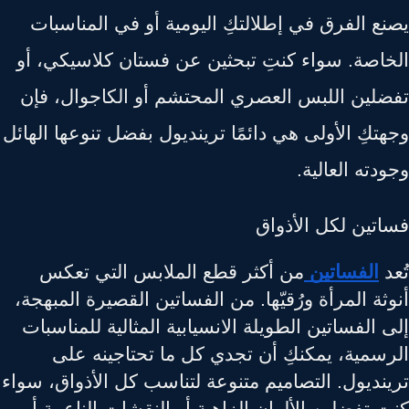
نع الفرق في إطلالتكِ اليومية أو في المناسبات
خاصة. سواء كنتِ تبحثين عن فستان كلاسيكي، أو
ضلين اللبس العصري المحتشم أو الكاجوال، فإن
تكِ الأولى هي دائمًا ترينديول بفضل تنوعها الهائل
دته العالية.
اتين لكل الأذواق
د
الفساتين
من أكثر قطع الملابس التي تعكس
ثة المرأة ورُقيّها. من الفساتين القصيرة المبهجة،
 الفساتين الطويلة الانسيابية المثالية للمناسبات
رسمية، يمكنكِ أن تجدي كل ما تحتاجينه على
ينديول. التصاميم متنوعة لتناسب كل الأذواق، سواء
ِ تفضلين الألوان الزاهية أو النقشات الناعمة أو