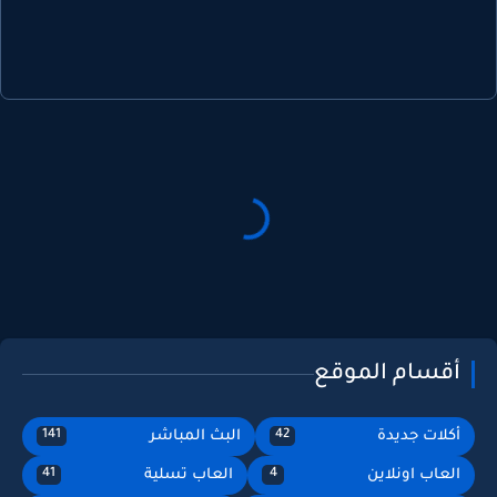
أقسام الموقع
أكلات جديدة
البث المباشر
141
42
العاب اونلاين
العاب تسلية
41
4