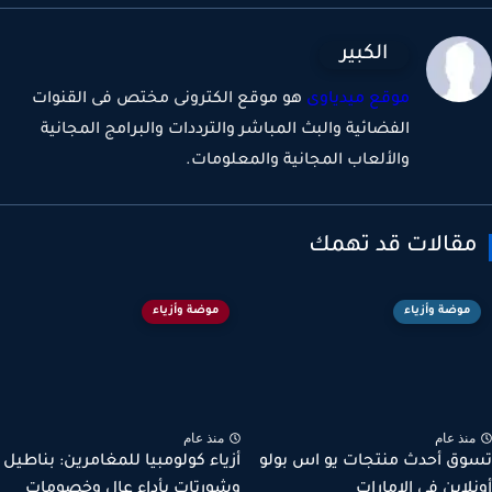
الكبير
موقع ميدياوى
هو موقع الكترونى مختص فى القنوات
الفضائية والبث المباشر والترددات والبرامج المجانية
والألعاب المجانية والمعلومات.
قالات قد تهمك
موضة وأزياء
موضة وأزياء
نذ عام
منذ عام
ق أحدث منتجات يو اس بولو
أزياء كولومبيا للمغامرين: بناطيل
لاين في الإمارات
وشورتات بأداء عالٍ وخصومات