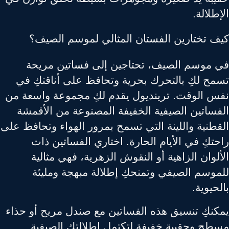
طلالة.
ف تختارين الفستان المثالي لموسم الصيف؟
 موسم الصيف، تحتاجين إلى فساتين مريحة
مح لكِ بالتحرك بحرية وتحافظ على أناقتكِ في
س الوقت. ترينديول يقدم لكِ مجموعة واسعة من
فساتين الصيفية الخفيفة المصنوعة من الأقمشة
قطنية واللينة التي تسمح بمرور الهواء وتحافظ على
تكِ في الأيام الحارة. اختاري الفساتين ذات
لوان الزاهية أو النقوش الزهرية، فهي مثالية
موسم الصيفي وتمنحكِ إطلالة مبهجة ومليئة
حيوية.
كنكِ تنسيق هذه الفساتين مع صندل مريح أو حذاء
طح وحقيبة خفيفة لتكتمل إطلالتكِ الصيفية.