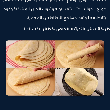
تسخينه، قومي بوضع عيش التورتيلا ثم قومي بتسخينه من
ميع الجوانب حتى يتغير لونه وتذوب الجبن المشكلة وقومي
تقطيعها وتقديمها مع البطاطس المحمرة.
قة عيش التورتيلا الخاص بفطائر الكاساديا