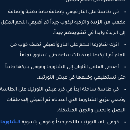
كهة مميزة من اللحم المتبل.
في طاسة على النار قومي بإضافة مادة دهنية وإضافة
كعب من الزبدة واتركيه ليذوب جيداً ثم أضيفي اللحم المتبل
لى الزبدة وابدأ في تشويحهم جيداً.
اترك شاورما اللحم على النار وأضيفي نصف كوب من
لماء ثم اتركيها لمدة ثلث ساعة حتى تستوى تماماً.
أضيفي الفلفل الألوان إلى الشاورما وقومى بتركها جانباً
تى تستطيعي وضعها في عيش التورتيلا.
في طاسة ساخنة ابدأ في فرد عيش التورتيلا على الطاسة
ضعي مزيج الشاورما الذي أعددناه ثم أضيفي إليه حلقات
لبصل والخس والجبن المشكلة.
قومي بلف التورتيلا باللحم جيداً و قومى بتسوية
الشاورما