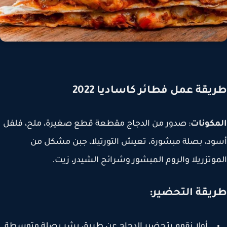
يقة عمل فطائر كاساديا 2022
مكونات
: صدور من الدجاج مقطعة قطع صغيرة، ملح، فلفل
د، بصلة مبشورة، تعيش التورتيلا، جبن مشكل من
وتزريلا والروم المبشور وشرائح الشيدر، زيت.
يقة التحضير:
أولا نقوم بتحضير الدجاج عن طريق بشر بصلة متوسطة